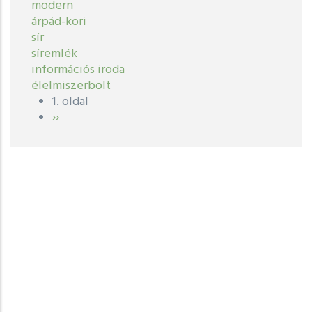
modern
árpád-kori
sír
síremlék
információs iroda
élelmiszerbolt
1. oldal
Oldalszámozás
Következő
››
oldal