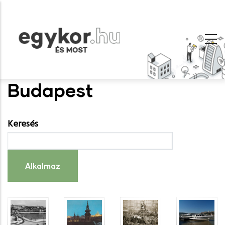
Ugrás
a
tartalomra
Budapest
Keresés