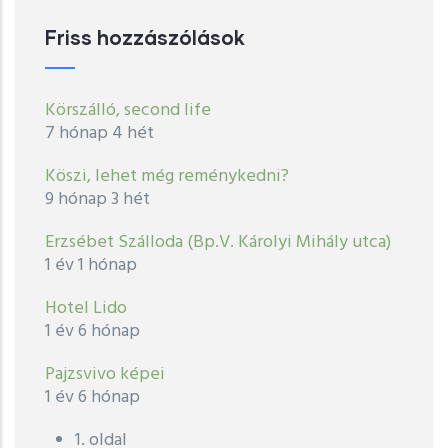
Friss hozzászólások
Körszálló, second life
7 hónap 4 hét
Köszi, lehet még reménykedni?
9 hónap 3 hét
Erzsébet Szálloda (Bp.V. Károlyi Mihály utca)
1 év 1 hónap
Hotel Lido
1 év 6 hónap
Pajzsvivo képei
1 év 6 hónap
1. oldal