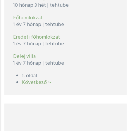
10 hónap 3 hét
|
tehtube
Főhomlokzat
1 év 7 hónap
|
tehtube
Eredeti főhomlokzat
1 év 7 hónap
|
tehtube
Delej villa
1 év 7 hónap
|
tehtube
1. oldal
Oldalszámozás
Következő
Következő ››
oldal