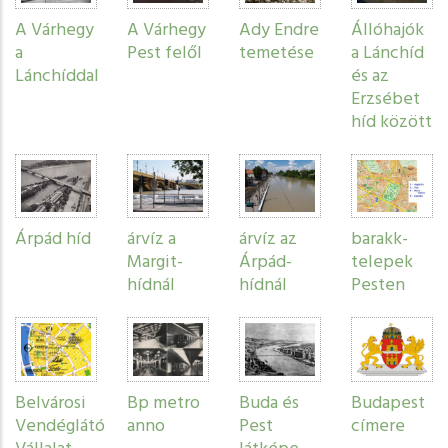
A Várhegy
A Várhegy
Ady Endre
Állóhajók
a
Pest felől
temetése
a Lánchíd
Lánchíddal
és az
Erzsébet
híd között
Árpád híd
árvíz a
árvíz az
barakk-
Margit-
Árpád-
telepek
hídnál
hídnál
Pesten
Belvárosi
Bp metro
Buda és
Budapest
Vendéglátó
anno
Pest
címere