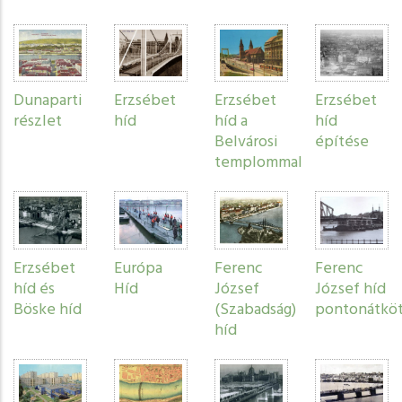
Dunaparti
Erzsébet
Erzsébet
Erzsébet
részlet
híd
híd a
híd
Belvárosi
építése
templommal
Erzsébet
Európa
Ferenc
Ferenc
híd és
Híd
József
József híd
Böske híd
(Szabadság)
pontonátköt
híd