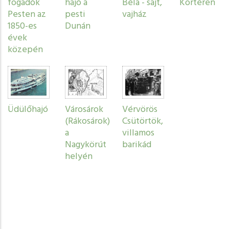
fogadók
hajó a
Béla - sajt,
Körtéren
Pesten az
pesti
vajház
1850-es
Dunán
évek
közepén
Üdülőhajó
Városárok
Vérvörös
(Rákosárok)
Csütörtök,
a
villamos
Nagykörút
barikád
helyén