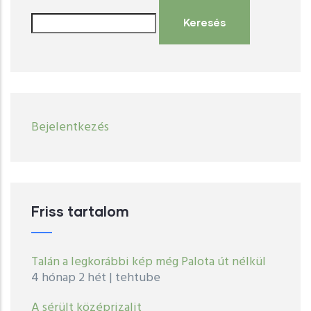
Keresés
User
Bejelentkezés
account
menu
Friss tartalom
Talán a legkorábbi kép még Palota út nélkül
4 hónap 2 hét
|
tehtube
A sérült középrizalit