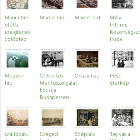
Manci híd
Margit híd
Margit-híd
MÁV
előtti
Inform,
ideiglenes
Közönségszo
cölöphíd
Iroda
Megyeri
Önkéntes
Országház
Pesti
híd
Mentőszolgálat
életkép
kocsija
Budapesten
szállodák,
Szeged
Széplaki
Tejivás a