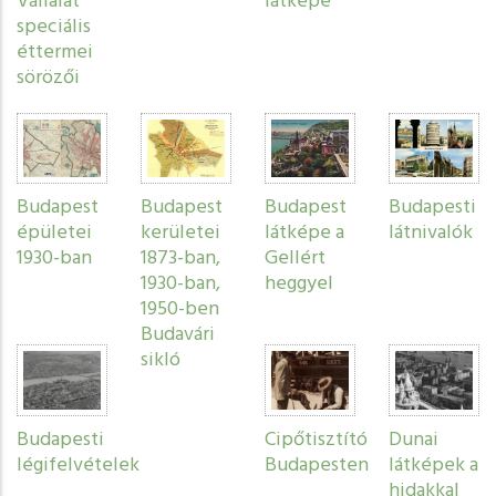
Vállalat
látképe
speciális
éttermei
sörözői
Budapest
Budapest
Budapest
Budapesti
épületei
kerületei
látképe a
látnivalók
1930-ban
1873-ban,
Gellért
1930-ban,
heggyel
1950-ben
Budavári
sikló
Budapesti
Cipőtisztító
Dunai
légifelvételek
Budapesten
látképek a
hidakkal