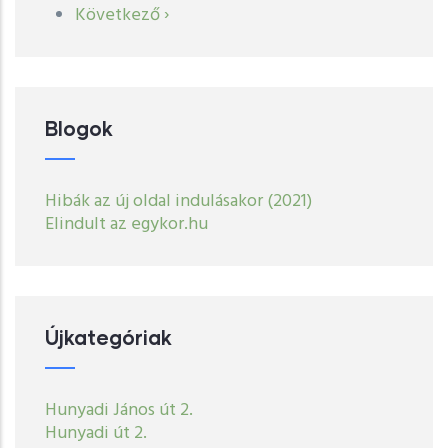
Oldalszámozás
Következő
Következő ›
oldal
Blogok
Hibák az új oldal indulásakor (2021)
Elindult az egykor.hu
Újkategóriak
Hunyadi János út 2.
Hunyadi út 2.