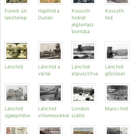
Füredi úti
Hajóhíd a
Kossuth
Kossuth-
lakótelep
Dunán
hídnál
híd
jégtorlasz
bontása
Lánchíd
Lánchíd a
Lánchíd
Lánchíd
várral
elpusztítva
gőzössel
Lánchíd
Lánchíd
London
Manci híd
újjáépítése
villamosokkal
szálló