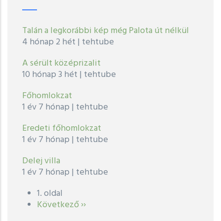
Talán a legkorábbi kép még Palota út nélkül
4 hónap 2 hét
|
tehtube
A sérült középrizalit
10 hónap 3 hét
|
tehtube
Főhomlokzat
1 év 7 hónap
|
tehtube
Eredeti főhomlokzat
1 év 7 hónap
|
tehtube
Delej villa
1 év 7 hónap
|
tehtube
1. oldal
Oldalszámozás
Következő
Következő ››
oldal