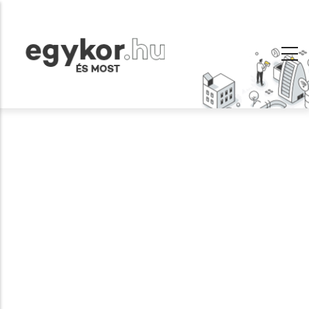
Ugrás
a
tartalomra