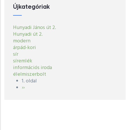
Újkategóriak
Hunyadi János út 2.
Hunyadi út 2.
modern
árpád-kori
sír
síremlék
információs iroda
élelmiszerbolt
1. oldal
Oldalszámozás
Következő
››
oldal