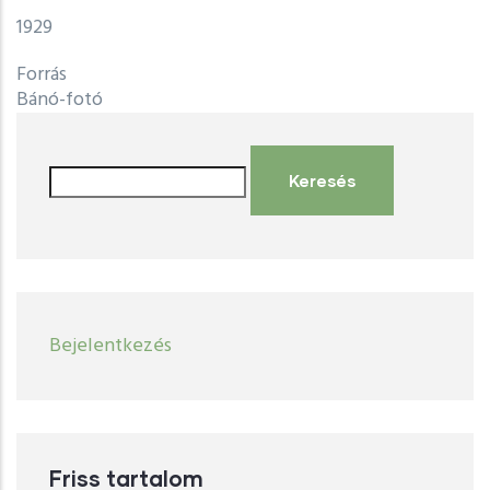
1929
Forrás
Bánó-fotó
Keresés
User
Bejelentkezés
account
menu
Friss tartalom