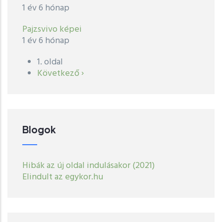
1 év 6 hónap
Pajzsvivo képei
1 év 6 hónap
1. oldal
Oldalszámozás
Következő
Következő ›
oldal
Blogok
Hibák az új oldal indulásakor (2021)
Elindult az egykor.hu